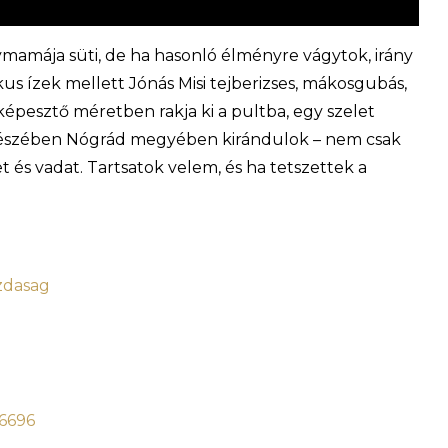
ymamája süti, de ha hasonló élményre vágytok, irány
ikus ízek mellett Jónás Misi tejberizses, mákosgubás,
lképesztő méretben rakja ki a pultba, egy szelet
részében Nógrád megyében kirándulok – nem csak
t és vadat. Tartsatok velem, és ha tetszettek a
azdasag
96696