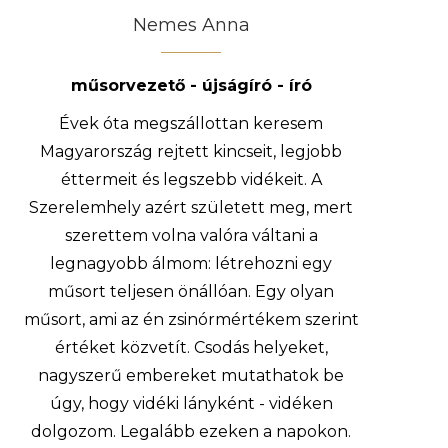
Nemes Anna
műsorvezető - újságíró - író
Évek óta megszállottan keresem
Magyarország rejtett kincseit, legjobb
éttermeit és legszebb vidékeit. A
Szerelemhely azért született meg, mert
szerettem volna valóra váltani a
legnagyobb álmom: létrehozni egy
műsort teljesen önállóan. Egy olyan
műsort, ami az én zsinórmértékem szerint
értéket közvetít. Csodás helyeket,
nagyszerű embereket mutathatok be
úgy, hogy vidéki lányként - vidéken
dolgozom. Legalább ezeken a napokon.